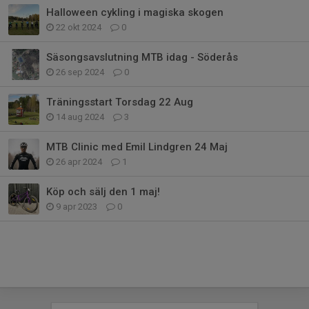
Halloween cykling i magiska skogen
22 okt 2024
0
Säsongsavslutning MTB idag - Söderås
26 sep 2024
0
Träningsstart Torsdag 22 Aug
14 aug 2024
3
MTB Clinic med Emil Lindgren 24 Maj
26 apr 2024
1
Köp och sälj den 1 maj!
9 apr 2023
0