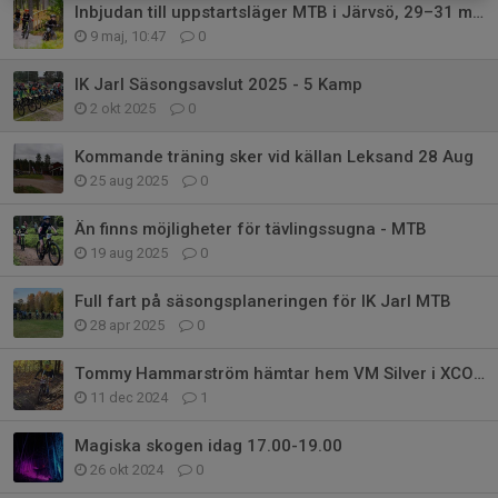
Inbjudan till uppstartsläger MTB i Järvsö, 29–31 maj
9 maj, 10:47
0
IK Jarl Säsongsavslut 2025 - 5 Kamp
2 okt 2025
0
Kommande träning sker vid källan Leksand 28 Aug
25 aug 2025
0
Än finns möjligheter för tävlingssugna - MTB
19 aug 2025
0
Full fart på säsongsplaneringen för IK Jarl MTB
28 apr 2025
0
Tommy Hammarström hämtar hem VM Silver i XCO & XCM
11 dec 2024
1
Magiska skogen idag 17.00-19.00
26 okt 2024
0