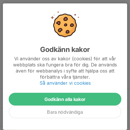
MTB Sektionen
Dela nyhet
Godkänn kakor
Kommentarer
Vi använder oss av kakor (cookies) för att vår
webbplats ska fungera bra för dig. De används
även för webbanalys i syfte att hjälpa oss att
förbättra våra tjänster.
Tidigare nyheter
Så använder vi cookies
Viktigt! Hjälp oss genomföra årets Mörksuggejakt.
Godkänn alla kakor
23 jun, 12:43
0
Bara nödvändiga
Inbjudan Tränings Tävling Lugnet Falu CK
26 maj, 10:42
0