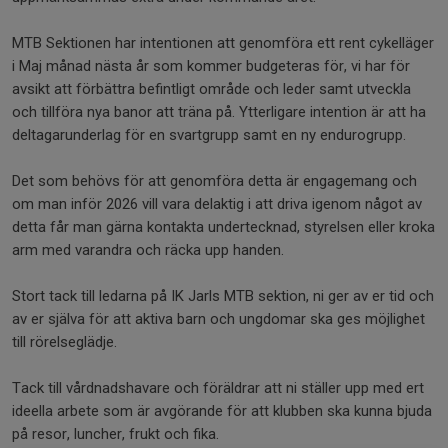
MTB Sektionen har intentionen att genomföra ett rent cykelläger
i Maj månad nästa år som kommer budgeteras för, vi har för
avsikt att förbättra befintligt område och leder samt utveckla
och tillföra nya banor att träna på. Ytterligare intention är att ha
deltagarunderlag för en svartgrupp samt en ny endurogrupp.
Det som behövs för att genomföra detta är engagemang och
om man inför 2026 vill vara delaktig i att driva igenom något av
detta får man gärna kontakta undertecknad, styrelsen eller kroka
arm med varandra och räcka upp handen.
Stort tack till ledarna på IK Jarls MTB sektion, ni ger av er tid och
av er själva för att aktiva barn och ungdomar ska ges möjlighet
till rörelseglädje.
Tack till vårdnadshavare och föräldrar att ni ställer upp med ert
ideella arbete som är avgörande för att klubben ska kunna bjuda
på resor, luncher, frukt och fika.