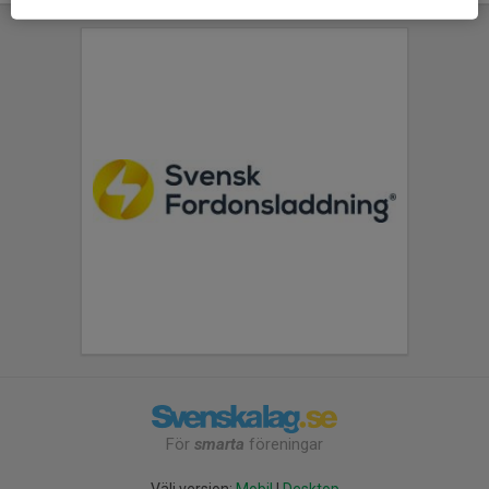
För
smarta
föreningar