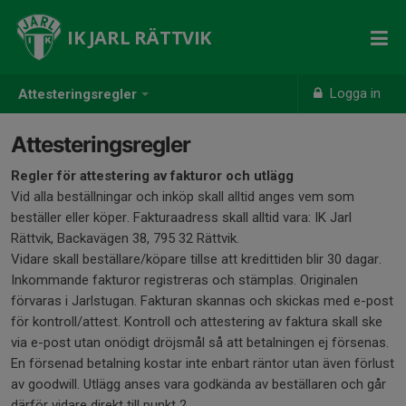
IK JARL RÄTTVIK
Logga in
Attesteringsregler
Attesteringsregler
Regler för attestering av fakturor och utlägg
Vid alla beställningar och inköp skall alltid anges vem som
beställer eller köper. Fakturaadress skall alltid vara: IK Jarl
Rättvik, Backavägen 38, 795 32 Rättvik.
Vidare skall beställare/köpare tillse att kredittiden blir 30 dagar.
Inkommande fakturor registreras och stämplas. Originalen
förvaras i Jarlstugan. Fakturan skannas och skickas med e-post
för kontroll/attest. Kontroll och attestering av faktura skall ske
via e-post utan onödigt dröjsmål så att betalningen ej försenas.
En försenad betalning kostar inte enbart räntor utan även förlust
av goodwill. Utlägg anses vara godkända av beställaren och går
därför vidare direkt till punkt 2.