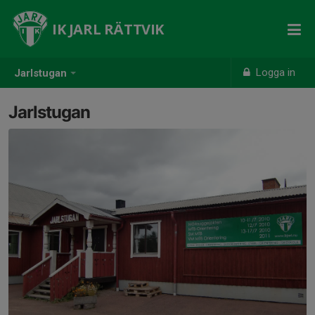
IK JARL RÄTTVIK
Logga in
Jarlstugan
Jarlstugan