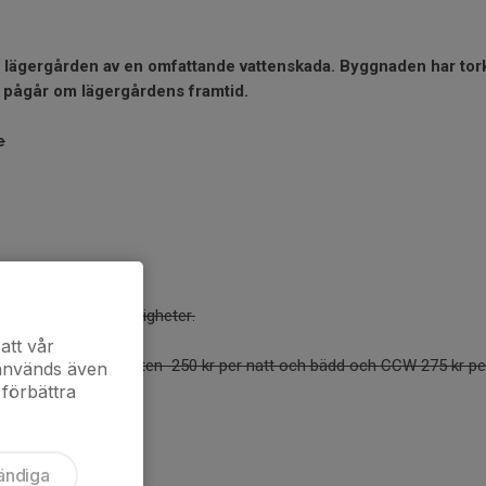
 lägergården av en omfattande vattenskada. Byggnaden har tor
ng pågår om lägergårdens framtid.
e
krum med tvättmöjligheter.
att vår
 Under Mörksuggejakten 250 kr per natt och bädd och CCW 275 kr pe
 används även
 förbättra
ändiga