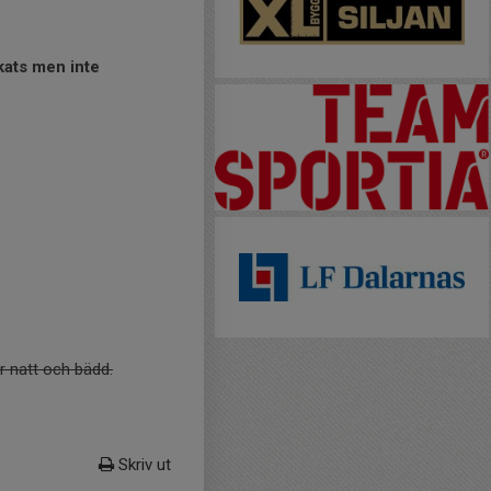
kats men inte
r natt och bädd.
Skriv ut