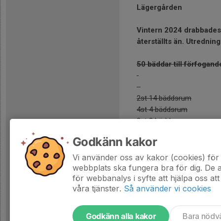
Lägergården
Vintern 2024 drabbades
återställts än. Utredni
50 bäddar till förfogand
2st 14 bäddsrum
4st 4 bäddsrum
3st 2 bäddsrum
Godkänn kakor
WC/Dusch, Pentry och Tor
Vi använder oss av kakor (cookies) för 
200 kr per natt och bädd.
webbplats ska fungera bra för dig. De
för webbanalys i syfte att hjälpa oss att
våra tjänster.
Så använder vi cookies
Godkänn alla kakor
Bara nödv