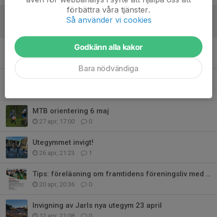
förbättra våra tjänster.
Hittaut, kartsläpp lördag 30 maj
Så använder vi cookies
28 maj, 21:42
0
Godkänn alla kakor
Inställd arbetsdag 9 maj
7 maj, 16:18
0
Bara nödvändiga
IK Jarl 100år
3 maj, 21:30
0
MTB orientering 6 maj
27 apr, 17:00
0
Utegymmet invigt!
26 apr, 21:23
1
Tips: föreläsning om framtidens föreningsliv med Johan von Essen
20 apr, 20:36
0
Invigning av Jarls nya utegym 23 april
12 apr, 21:08
0