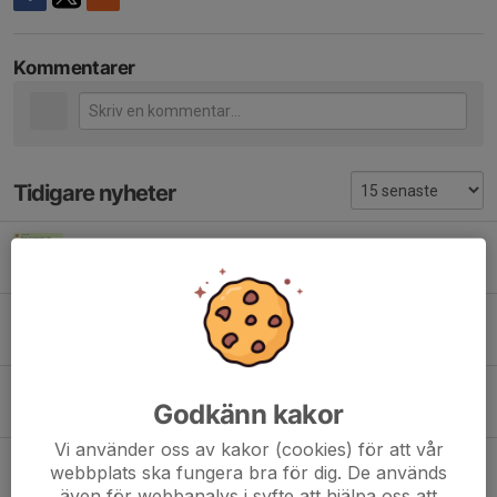
Kommentarer
Tidigare nyheter
Prova orientering - mån 13 juli
12 jul, 20:30
0
IK Jarl på tisdagskul
9 jul, 15:22
2
Populärt kartsläpp
Godkänn kakor
23 jun, 09:16
0
Vi använder oss av kakor (cookies) för att vår
Höstläger?
webbplats ska fungera bra för dig. De används
12 jun, 22:00
0
även för webbanalys i syfte att hjälpa oss att